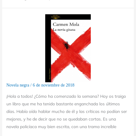
Novela negra
/
6 de noviembre de 2018
¡Hola a todos! ¿Cómo ha comenzado la semana? Hoy os traigo
un libro que me ha tenido bastante enganchada los últimos
días. Había oído hablar mucho de él y las críticas no podían ser
mejores, y he de decir que no se quedaban cortas. Es una
novela policíaca muy bien escrita, con una trama increíble