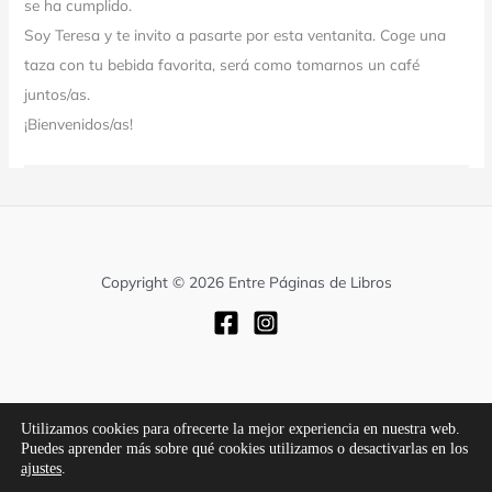
se ha cumplido.
Soy Teresa y te invito a pasarte por esta ventanita. Coge una
taza con tu bebida favorita, será como tomarnos un café
juntos/as.
¡Bienvenidos/as!
Copyright © 2026 Entre Páginas de Libros
Utilizamos cookies para ofrecerte la mejor experiencia en nuestra web.
Política de privacidad
Puedes aprender más sobre qué cookies utilizamos o desactivarlas en los
ajustes
.
Política de Cookies